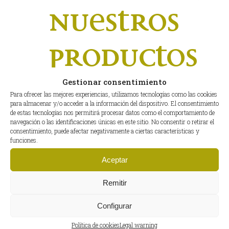
nuestros
productos
Gestionar consentimiento
Para ofrecer las mejores experiencias, utilizamos tecnologías como las cookies
para almacenar y/o acceder a la información del dispositivo. El consentimiento
de estas tecnologías nos permitirá procesar datos como el comportamiento de
navegación o las identificaciones únicas en este sitio. No consentir o retirar el
consentimiento, puede afectar negativamente a ciertas características y
PREMIO SUPERIOR TASTE
funciones.
Aceptar
AWARD 7 AÑOS
Remitir
CONSECUTIVOS MÁXIMA
Configurar
CALIFICACIÓN (3
Política de cookies
Legal warning