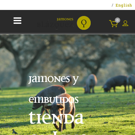
English
0
jamones y
embutidos
tienda