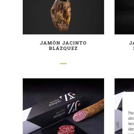
JAMÓN JACINTO
J
BLÁZQUEZ
Par
alm
tec
ide