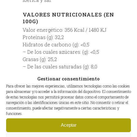
VALORES NUTRICIONALES (EN
100G)
Valor energético: 356 Kcal / 1480 KJ
Proteínas (g): 32,2
Hidratos de carbono (g): <0,5
– De los cuales azúcares: (g): <0,5
Grasas (g): 25,2
– De las cuales saturadas (g): 8,0
Sal (g): 4,5
Gestionar consentimiento
Para ofrecer las mejores experiencias, utilizamos tecnologías como las cookies
ADDITIONAL INFORMATION
para almacenar y/o acceder a la información del dispositivo. El consentimiento
de estas tecnologías nos permitirá procesar datos como el comportamiento de
EAN
8435543403926
navegación o las identificaciones únicas en este sitio. No consentir o retirar el
consentimiento, puede afectar negativamente a ciertas características y
funciones.
PESO DEL
8 – 8,5 kg
PRODUCTO
Aceptar