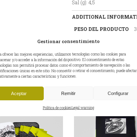
Sal (g): 4,5
ADDITIONAL INFORMAT
PESO DEL PRODUCTO
3
Gestionar consentimiento
EAN
8
a ofrecer las mejores experiencias, utilizamos tecnologías como las cookies para
acenar y/o acceder a la información del dispositivo. El consentimiento de estas
nologías nos permitirá procesar datos como el comportamiento de navegación o las
ntificaciones únicas en este sitio. No consentir o retirar el consentimiento, puede afectar
ativamente a ciertas características y funciones.
Aceptar
Remitir
Configurar
Política de cookies
Legal warning