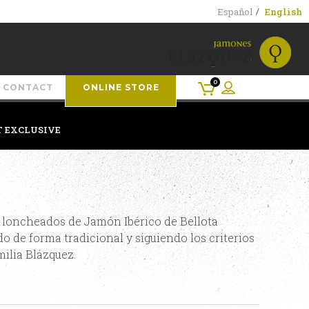
Español
English
0
CONTACT
ONLINE STORE
T EXCLUSIVE
os loncheados de Jamón Ibérico de Bellota
 de forma tradicional y siguiendo los criterios
milia Blázquez.