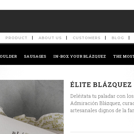
PRODUCT
ABOUT US
CUSTOMERS
BLOG
OULDER
SAUSAGES
IN-BOX YOUR BLÁZQUEZ
THE MOS
ÉLITE BLÁZQUEZ
Deléitata tu paladar con l
Admiración Blázquez, curado
artesanales dignos de la fa