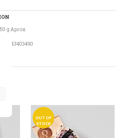
ION
50 g Aprox.
435543403490
OUT OF
STOCK