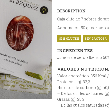
DESCRIPTION
Caja elite de 7 sobres de ja
Admiración 50 gr cortado 
SIN GLUTEN
SIN LACTOSA
INGREDIENTES
Jamón de cerdo Ibérico 50% 
VALORES NUTRICIONA
Valor energético: 356 Kcal 
Proteínas (g): 32,2
Hidratos de carbono (g): <0,
– De los cuales azúcares: (g)
Grasas (g): 25,2
– De las cuales saturadas (g)