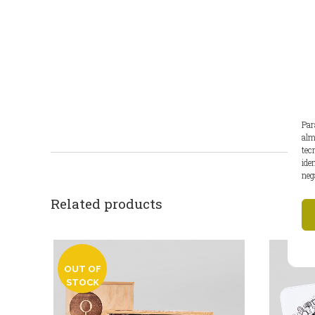
Par
alm
tec
ide
neg
Related products
OUT OF
STOCK