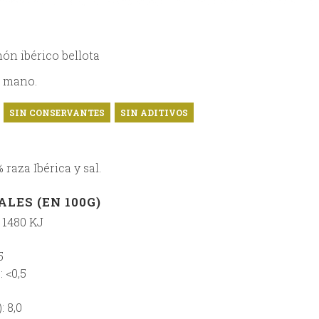
món ibérico bellota
a mano.
SIN CONSERVANTES
SIN ADITIVOS
raza Ibérica y sal.
LES (EN 100G)
/ 1480 KJ
5
: <0,5
: 8,0