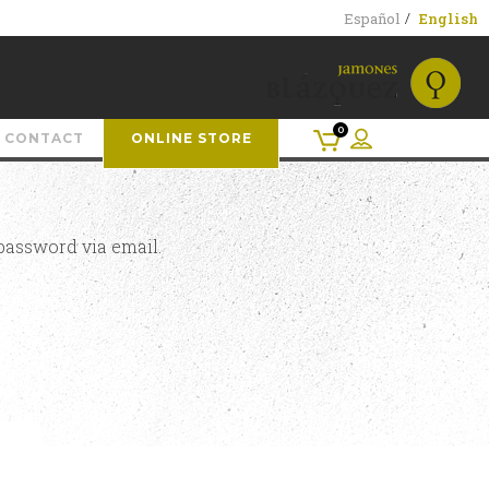
Español
English
0
CONTACT
ONLINE STORE
password via email.