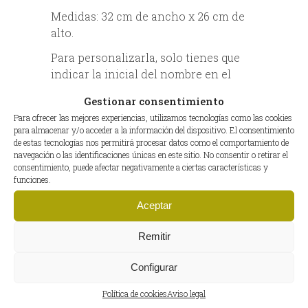
Medidas: 32 cm de ancho x 26 cm de
alto.
Para personalizarla, solo tienes que
indicar la inicial del nombre en el
cuadro de anotaciones u
Gestionar consentimiento
observaciones al realizar tu pedido.
Para ofrecer las mejores experiencias, utilizamos tecnologías como las cookies
para almacenar y/o acceder a la información del dispositivo. El consentimiento
Un recuerdo único que acompaña un
de estas tecnologías nos permitirá procesar datos como el comportamiento de
momento inolvidable.
navegación o las identificaciones únicas en este sitio. No consentir o retirar el
consentimiento, puede afectar negativamente a ciertas características y
SIN GLUTEN
SIN LACTOSA
funciones.
SIN CONSERVANTES
SIN ADITIVOS
Aceptar
INGREDIENTES
Remitir
Jamón de cerdo, sal
Configurar
VALORES NUTRICIONALES (EN
Política de cookies
Aviso legal
100G)