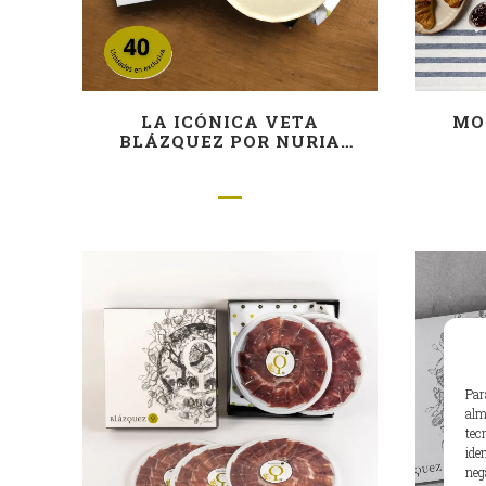
LA ICÓNICA VETA
MO
BLÁZQUEZ POR NURIA
BLANCO
Par
alm
tec
ide
neg