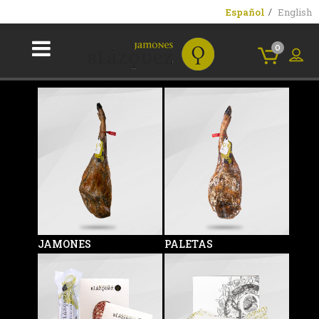
Español
English
0
JAMONES
PALETAS