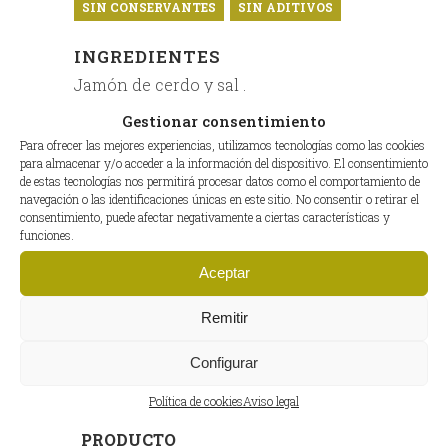
SIN CONSERVANTES
SIN ADITIVOS
INGREDIENTES
Jamón de cerdo y sal .
Gestionar consentimiento
VALORES NUTRICIONALES (EN
Para ofrecer las mejores experiencias, utilizamos tecnologías como las cookies
100G)
para almacenar y/o acceder a la información del dispositivo. El consentimiento
Valor energético: 356 kcal / 1480
de estas tecnologías nos permitirá procesar datos como el comportamiento de
navegación o las identificaciones únicas en este sitio. No consentir o retirar el
Proteínas (g): 32,2 Hidratos de carbono
consentimiento, puede afectar negativamente a ciertas características y
(g): <0,5
funciones.
– De los cuales azúcares: (g): <0,5
Aceptar
Grasas (g): 25,2
– De las cuales saturadas (g): 8,0
Remitir
Sal (g): 4,5
Configurar
INFORMACIÓN ADICIONAL
Política de cookies
Aviso legal
PESO DEL
8 – 8,5 kg
PRODUCTO