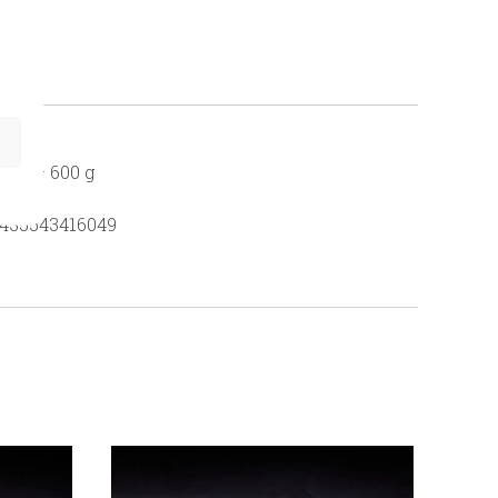
: 6,6
AL
50g – 600 g
435543416049