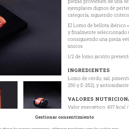
piezas provienen de una se
ejemplares dignos de perte
categoría, siguiendo criter
El Lomo de bellota ibérico
y finalmente seleccionado 
consiguiendo una pieza vet
únicos.
1/2 de lomo jacinto presenta
INGREDIENTES
Lomo de cerdo, sal, pimentó
250 y E-252), y antioxidante 
VALORES NUTRICIONA
Valor energético: 437 kcal /
Proteínas (g): 41
Gestionar consentimiento
Hidratos de carbono (g): <1
– De los cuales azúcares: (g)
a ofrecer las mejores experiencias, utilizamos tecnologías como las cookies para