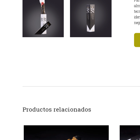
alm
tec
ide
neg
Productos relacionados