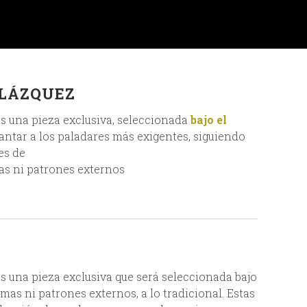
BLÁZQUEZ
s una pieza exclusiva, seleccionada
bajo el
ntar a los paladares más exigentes, siguiendo
es de
as ni patrones externos
s una pieza exclusiva que será seleccionada bajo
rmas ni patrones externos, a lo tradicional. Estas