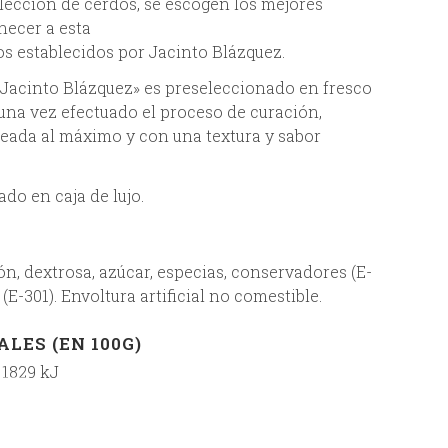
lección de cerdos, se escogen los mejores
necer a esta
ios establecidos por Jacinto Blázquez.
 «Jacinto Blázquez» es preseleccionado en fresco
una vez efectuado el proceso de curación,
eada al máximo y con una textura y sabor
do en caja de lujo.
n, dextrosa, azúcar, especias, conservadores (E-
(E-301). Envoltura artificial no comestible.
LES (EN 100G)
 1829 kJ
: <0,5