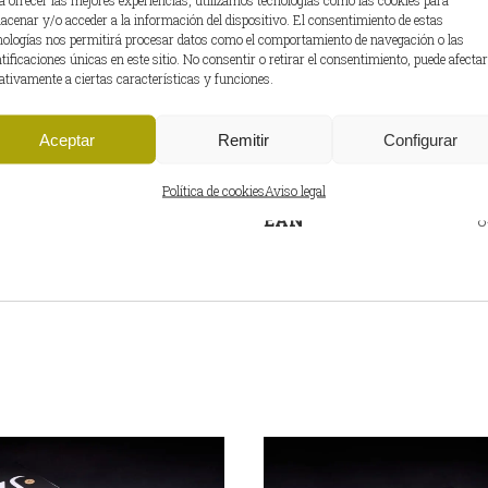
Grasas (g): 23,1
acenar y/o acceder a la información del dispositivo. El consentimiento de estas
nologías nos permitirá procesar datos como el comportamiento de navegación o las
– De las cuales saturadas (g)
ntificaciones únicas en este sitio. No consentir o retirar el consentimiento, puede afectar
Sal (g): 3,47
ativamente a ciertas características y funciones.
INFORMACIÓN ADICION
Aceptar
Remitir
Configurar
PESO DEL PRODUCTO
5
Política de cookies
Aviso legal
EAN
8