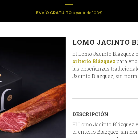
ENVÍO GRATUITO
a partir de 100€
LOMO JACINTO 
El Lomo Jacinto Blázquez e
criterio Blázquez
para enca
las enseñanzas tradicional
Jacinto Blázquez, sin norm
DESCRIPCIÓN
El Lomo Jacinto Blázquez e
el criterio Blázquez, sin no