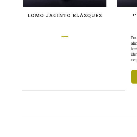
LOMO JACINTO BLÁZQUEZ
C
Par
alm
tec
ide
neg