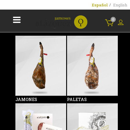
Español
English
0
JAMONES
PALETAS