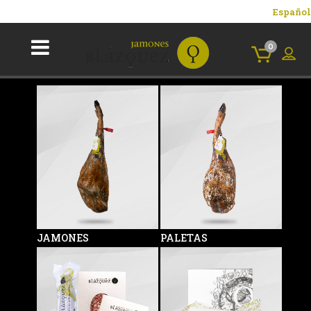
Español
0
JAMONES
PALETAS