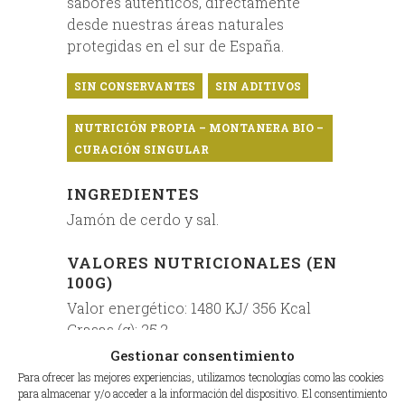
sabores auténticos, directamente
desde nuestras áreas naturales
protegidas en el sur de España.
SIN CONSERVANTES
SIN ADITIVOS
NUTRICIÓN PROPIA – MONTANERA BIO –
CURACIÓN SINGULAR
INGREDIENTES
Jamón de cerdo y sal.
VALORES NUTRICIONALES (EN
100G)
Valor energético: 1480 KJ/ 356 Kcal
Grasas (g): 25,2
– De las cuales saturadas (g): 8,08
Gestionar consentimiento
Hidratos de carbono (g): 1
Para ofrecer las mejores experiencias, utilizamos tecnologías como las cookies
– De los cuales azúcares: (g): <0,5
para almacenar y/o acceder a la información del dispositivo. El consentimiento