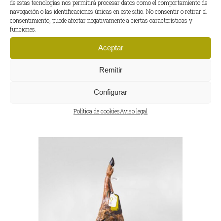
de estas tecnologías nos permitirá procesar datos como el comportamiento de
Proteínas (g): 32,2
navegación o las identificaciones únicas en este sitio. No consentir o retirar el
Sal (g): 4,5
consentimiento, puede afectar negativamente a ciertas características y
funciones.
INFORMACIÓN ADICIONAL
Aceptar
PESO DEL PRODUCTO
8 – 8,5 kg
Remitir
Configurar
Productos relacionados
Política de cookies
Aviso legal