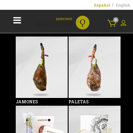
Español
English
0
JAMONES
PALETAS