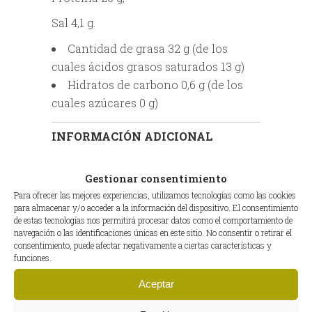
Sal 4,1 g.
Cantidad de grasa 32 g (de los
cuales ácidos grasos saturados 13 g)
Hidratos de carbono 0,6 g (de los
cuales azúcares 0 g)
INFORMACIÓN ADICIONAL
PESO DEL
350 g Aprox.
Gestionar consentimiento
PRODUCTO
Para ofrecer las mejores experiencias, utilizamos tecnologías como las cookies
EAN
8435543400987
para almacenar y/o acceder a la información del dispositivo. El consentimiento
de estas tecnologías nos permitirá procesar datos como el comportamiento de
navegación o las identificaciones únicas en este sitio. No consentir o retirar el
consentimiento, puede afectar negativamente a ciertas características y
funciones.
Productos relacionados
Aceptar