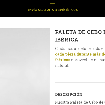
ENVÍO GRATUITO
a partir de 100€
PALETA DE CEBO 
IBÉRICA
Cuidamos al detalle cada et
cada pieza durante más d
ibéricos
aprovechan al máx
natural.
DESCRIPCIÓN
Nuestra
Paleta de Cebo de