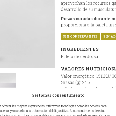
aprovechan los recursos que
desarrollo de su musculatur
Piezas curadas durante m
proporciona a la paleta un 
SIN CONSERVANTES
SIN AD
INGREDIENTES
Paleta de cerdo, sal.
VALORES NUTRICIONA
Valor energético: 1511KJ/ 3
Grasas (g): 24,5
– De las cuales saturadas (g)
Hidratos de carbono (g):1,0
Gestionar consentimiento
– De los cuales azúcares: (g)
a ofrecer las mejores experiencias, utilizamos tecnologías como las cookies para
Proteínas (g): 34,55
acenar y/o acceder a la información del dispositivo. El consentimiento de estas
Sal (g): 3,9
nologías nos permitirá procesar datos como el comportamiento de navegación o las