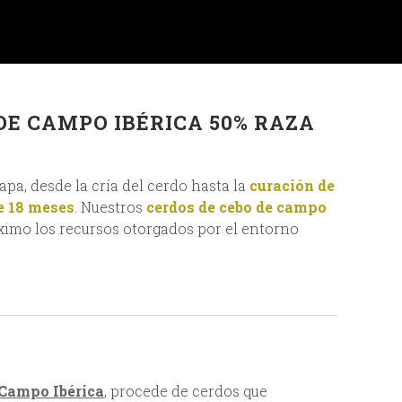
DE CAMPO IBÉRICA 50% RAZA
apa, desde la cría del cerdo hasta la
curación de
e 18 meses
. Nuestros
cerdos de cebo de campo
imo los recursos otorgados por el entorno
 Campo Ibérica
, procede de cerdos que