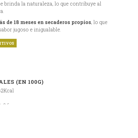
 brinda la naturaleza, lo que contribuye al
a.
ás de 18 meses en secaderos propios
, lo que
sabor jugoso e inigualable.
ITIVOS
LES (EN 100G)
62Kcal
: 9,6
: <0,5