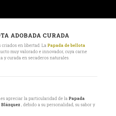
OTA ADOBADA CURADA
 criados en libertad. La
Papada de bellota
ucto muy valorado e innovador, cuya carne
da y curada en secaderos naturales.
s apreciar la particularidad de la
Papada
e Blázquez
, debido a su personalidad, su sabor y