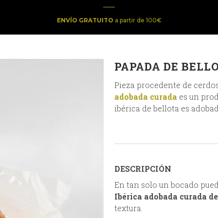
ENVÍO GRATUITO
a partir de 100€
PAPADA DE BELL
Pieza procedente de cerdos
adobada curada
es un prod
ibérica de bellota es adoba
DESCRIPCIÓN
En tan solo un bocado puede
Ibérica adobada curada d
textura.