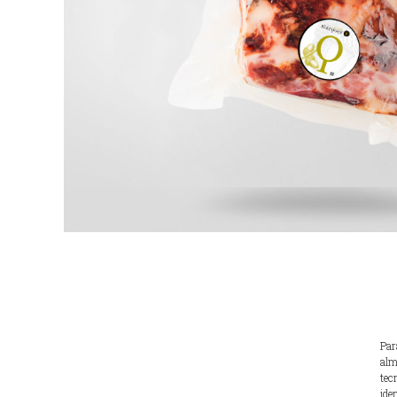
Par
alm
tec
ide