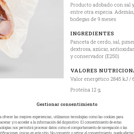
Producto adobado con sal 
entre otra especia. Además
bodegas de 9 meses.
INGREDIENTES
Panceta de cerdo, sal, pimen
dextrosa, azúcar, antioxidan
y conservador (E250).
VALORES NUTRICIONA
Valor energético 2845 kJ / 
Proteína 12 g,
Sal 1,9 g.
Gestionar consentimiento
Cantidad de grasa 69 g (d
a ofrecer las mejores experiencias, utilizamos tecnologías como las cookies para
Hidratos de carbono 3,6 g
acenar y/o acceder a la información del dispositivo. El consentimiento de estas
nologías nos permitirá procesar datos como el comportamiento de navegación o las
ntificaciones únicas en este sitio. No consentir o retirar el consentimiento, puede afectar
INFORMACIÓN ADICION