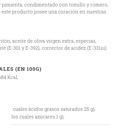
y pimienta, condimentado con tomillo y romero,
, este producto posee una curación en nuestras
tón, aceite de oliva virgen extra, especias,
te (E-301 y E-392), corrector de acidez (E-331iii)
LES (EN 100G)
684 Kcal,
e los cuales ácidos grasos saturados 25 g),
 (de los cuales azúcares 1 g),
AL