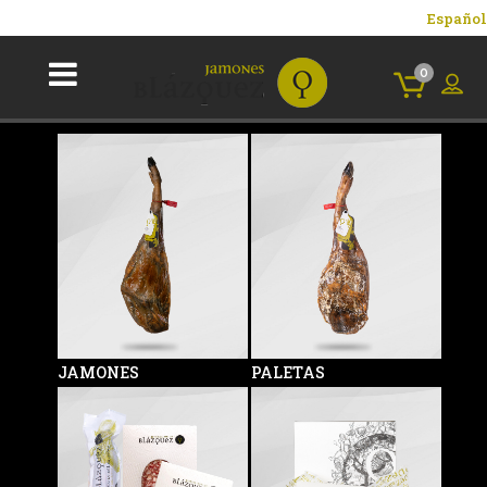
Español
0
JAMONES
PALETAS