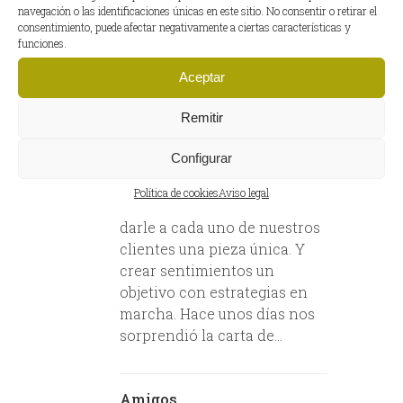
navegación o las identificaciones únicas en este sitio. No consentir o retirar el
consentimiento, puede afectar negativamente a ciertas características y
07
CARTA DE UNA
funciones.
Feb
ESPAÑOLA EN
Aceptar
CANADÁ
Remitir
Hacer el mejor jamón fue, es y
Configurar
será nuestra labor. Provocar
un placer infinito, nuestra
Política de cookies
Aviso legal
mayor misión. Un deseo,
darle a cada uno de nuestros
clientes una pieza única. Y
crear sentimientos un
objetivo con estrategias en
marcha. Hace unos días nos
sorprendió la carta de...
Amigos