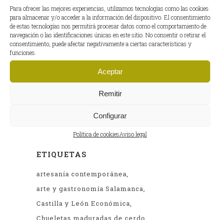
motoGP
(2)
Para ofrecer las mejores experiencias, utilizamos tecnologías como las cookies
para almacenar y/o acceder a la información del dispositivo. El consentimiento
Planes
(13)
de estas tecnologías nos permitirá procesar datos como el comportamiento de
navegación o las identificaciones únicas en este sitio. No consentir o retirar el
Recetas
(10)
consentimiento, puede afectar negativamente a ciertas características y
funciones.
Salud
(6)
Aceptar
Remitir
ENTRADAS ANTERIORES
Entradas
Configurar
anteriores
Política de cookies
Aviso legal
ETIQUETAS
artesanía contemporánea
arte y gastronomía Salamanca
Castilla y León Económica
Chueletas maduradas de cerdo