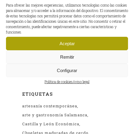
motoGP
(2)
Para ofrecer las mejores experiencias, utilizamos tecnologías como las cookies
para almacenar y/o acceder a la información del dispositivo. El consentimiento
Planes
(13)
de estas tecnologías nos permitirá procesar datos como el comportamiento de
navegación o las identificaciones únicas en este sitio. No consentir o retirar el
Recetas
(10)
consentimiento, puede afectar negativamente a ciertas características y
funciones.
Salud
(6)
Aceptar
Remitir
ENTRADAS ANTERIORES
Entradas
Configurar
anteriores
Política de cookies
Aviso legal
ETIQUETAS
artesanía contemporánea
arte y gastronomía Salamanca
Castilla y León Económica
Chueletas maduradas de cerdo