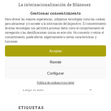
La internacionalización de Blázquez
(2)
Gestionar consentimiento
Para ofrecer las mejores experiencias, utilizamos tecnologías como las cookies
Lugares
(8)
para almacenar y/o acceder a la información del dispositivo. El consentimiento
de estas tecnologías nos permitirá procesar datos como el comportamiento de
motoGP
(2)
navegación o las identificaciones únicas en este sitio. No consentir o retirar el
consentimiento, puede afectar negativamente a ciertas características y
Planes
(13)
funciones.
Recetas
(10)
Aceptar
Salud
(6)
Remitir
Configurar
ENTRADAS ANTERIORES
Política de cookies
Aviso legal
Entradas
anteriores
ETIQUETAS