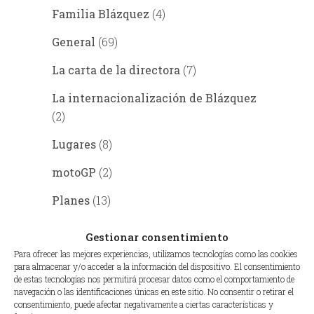
Familia Blázquez
(4)
General
(69)
La carta de la directora
(7)
La internacionalización de Blázquez
(2)
Lugares
(8)
motoGP
(2)
Planes
(13)
Recetas
(10)
Gestionar consentimiento
Para ofrecer las mejores experiencias, utilizamos tecnologías como las cookies
Salud
(6)
para almacenar y/o acceder a la información del dispositivo. El consentimiento
de estas tecnologías nos permitirá procesar datos como el comportamiento de
navegación o las identificaciones únicas en este sitio. No consentir o retirar el
consentimiento, puede afectar negativamente a ciertas características y
ENTRADAS ANTERIORES