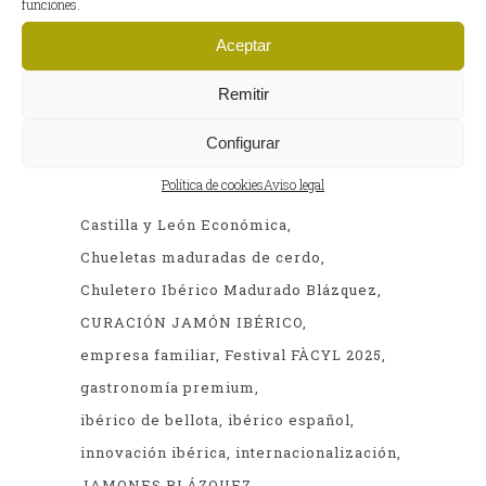
funciones.
Entradas
Aceptar
anteriores
Remitir
ETIQUETAS
Configurar
artesanía contemporánea
Política de cookies
Aviso legal
arte y gastronomía Salamanca
Castilla y León Económica
Chueletas maduradas de cerdo
Chuletero Ibérico Madurado Blázquez
CURACIÓN JAMÓN IBÉRICO
empresa familiar
Festival FÀCYL 2025
gastronomía premium
ibérico de bellota
ibérico español
innovación ibérica
internacionalización
JAMONES BLÁZQUEZ