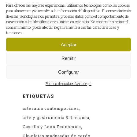
motoGP
(2)
Para ofrecer las mejores experiencias, utilizamos tecnologías como las cookies
para almacenar y/o acceder a la información del dispositivo. El consentimiento
Planes
(13)
de estas tecnologías nos permitirá procesar datos como el comportamiento de
navegación o las identificaciones únicas en este sitio. No consentir o retirar el
Recetas
(10)
consentimiento, puede afectar negativamente a ciertas características y
funciones.
Salud
(6)
Aceptar
Remitir
ENTRADAS ANTERIORES
Entradas
Configurar
anteriores
Política de cookies
Aviso legal
ETIQUETAS
artesanía contemporánea
arte y gastronomía Salamanca
Castilla y León Económica
Chueletas maduradas de cerdo