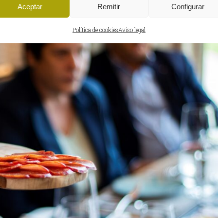
Aceptar
Remitir
Configurar
o nuestros productos, se elaboran con tiempo, mimo, respet
Política de cookies
Aviso legal