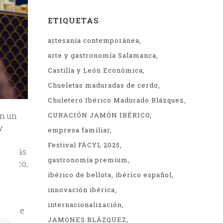
ETIQUETAS
artesanía contemporánea
arte y gastronomía Salamanca
Castilla y León Económica
Chueletas maduradas de cerdo
Chuletero Ibérico Madurado Blázquez
en un
CURACIÓN JAMÓN IBÉRICO
y
empresa familiar
 al
Festival FÀCYL 2025
res más
gastronomía premium
 Único,
ibérico de bellota
ibérico español
innovación ibérica
mo
internacionalización
siempre
JAMONES BLÁZQUEZ
o, en