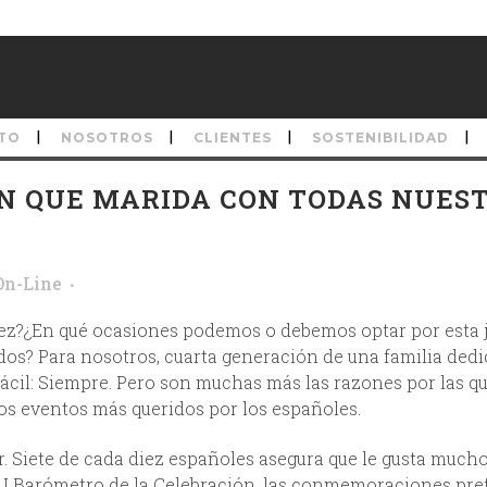
TO
NOSOTROS
CLIENTES
SOSTENIBILIDAD
N QUE MARIDA CON TODAS NUES
On-Line
ez?¿En qué ocasiones podemos o debemos optar por esta 
os? Para nosotros, cuarta generación de una familia dedi
 fácil: Siempre. Pero son muchas más las razones por las q
s eventos más queridos por los españoles.
. Siete de cada diez españoles asegura que le gusta mucho
l I Barómetro de la Celebración, las conmemoraciones pre