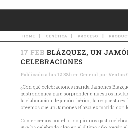
HOME
GENÉTICA
PROCESO
PRODUC
17 FEB
BLÁZQUEZ, UN JAMÓ
CELEBRACIONES
Publicado a las 12:38h
en
General
por
Ventas 
¿Con qué celebraciones marida Jamones Blázqu
gastronómica para sorprender a nuestros invitad
la elaboración de jamón ibérico, la respuesta es
creemos que un Jamones Blázquez marida con lo
Comencemos por el principio: nos gusta celebrar
95% ha celebrado algo en el último año. Según e