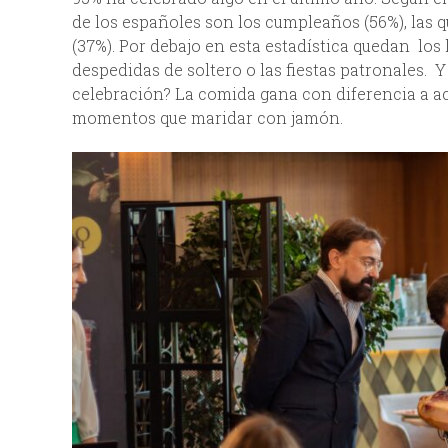
de los españoles son los cumpleaños (56%), las q
(37%). Por debajo en esta estadística quedan los 
despedidas de soltero o las fiestas patronales. Y
celebración? La comida gana con diferencia a
momentos que maridar con jamón.