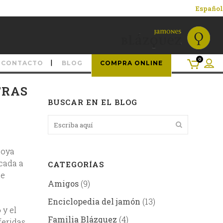
Español
0
CONTACTO
BLOG
COMPRA ONLINE
TRAS
BUSCAR EN EL BLOG
joya
cada a
CATEGORÍAS
ue
Amigos
(9)
Enciclopedia del jamón
(13)
 y el
Familia Blázquez
(4)
feridas