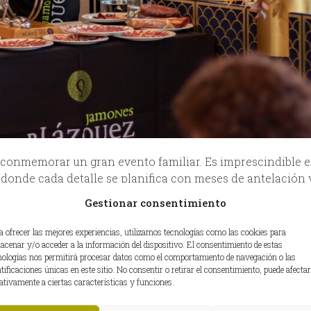
conmemorar un gran evento familiar. Es imprescindible 
 donde cada detalle se planifica con meses de antelación 
a falle. Y con Jamones Blázquez siempre acertamos. Pero
Gestionar consentimiento
a con aniversarios especiales, cumpleaños de nuestros se
familia. Porque hay momentos únicos. Como nuestro Jamón
a ofrecer las mejores experiencias, utilizamos tecnologías como las cookies para
acenar y/o acceder a la información del dispositivo. El consentimiento de estas
nologías nos permitirá procesar datos como el comportamiento de navegación o las
ntificaciones únicas en este sitio. No consentir o retirar el consentimiento, puede afectar
 la combinación perfecta porque compartimos valores co
ativamente a ciertas características y funciones.
ero hay otros momentos donde Jamones Blázquez encaja: 
tos distintos se correspondan o se adaptan entre sí. Y es