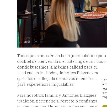
Todos pensamos en un buen jamón ibérico para 
cocktel de bienvenida o el catering de una boda,
donde buscamos la máxima calidad para que nad
igual que en las bodas, Jamones Blázquez marid
queridos o la llegada de nuevos miembros a la 
Par
para experiencias inigualables.
alm
tec
ide
Para nosotros, familia y Jamones Blázquez son
neg
tradición, pertenencia, respeto o confianza. P
que hay amigos. Maridar significa que dos elemen