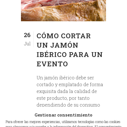
26
CÓMO CORTAR
Jul
UN JAMÓN
IBÉRICO PARA UN
EVENTO
Un jamón ibérico debe ser
cortado y emplatado de forma
exquisita dada la calidad de
este producto, por tanto
dependiendo de su consumo
existen dos zonas de corte
Gestionar consentimiento
diferenciadas por donde
Para ofrecer las mejores experiencias, utilizamos tecnologías como las cookies
empezar un jamón. La
para almacenar y/o acceder a la información del dispositivo. El consentimiento