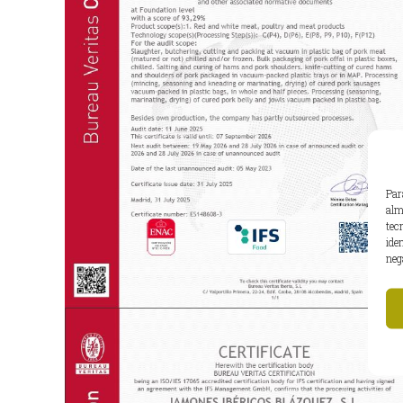
Par
alm
tec
ide
neg