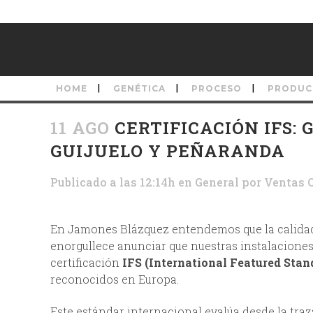
HOME
GENÉTICA
PROCESO
PRODUC
11 AGO
CERTIFICACIÓN IFS:
GUIJUELO Y PEÑARANDA
Publicado a las 12:14h
en
General
por
Ventas 
En Jamones Blázquez entendemos que la calidad 
enorgullece anunciar que nuestras instalacione
certificación
IFS (International Featured Stan
reconocidos en Europa.
Este estándar internacional evalúa desde la traz