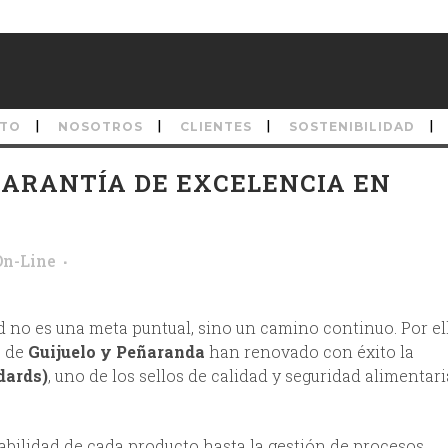
TO
NOSOTROS
CLIENTES
SOSTENIBILIDAD
 GARANTÍA DE EXCELENCIA EN
On-Line
no es una meta puntual, sino un camino continuo. Por el
s de
Guijuelo y Peñaranda
han renovado con éxito la
dards)
, uno de los sellos de calidad y seguridad alimentar
abilidad de cada producto hasta la gestión de procesos,