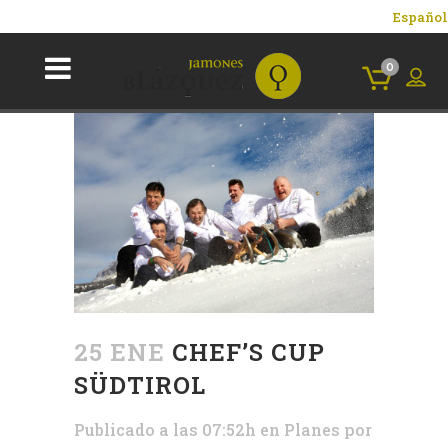
Español
0
25 ENE
CHEF’S CUP
SÜDTIROL
Publicado a las 07:52h
en
Planes
por