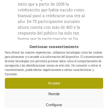
éxito que a partir de 2008 la
celebración que había nacido como
bianual pasó a celebrarse una vez al
año. De 70 participantes iniciales
ahora cuenta con más de 400 y la
respuesta del público ha sido tan
buena que la participación se ha
generalizado: casi una semana de
Gestionar consentimiento
buena comida, tradición italiana y la
Para ofrecer las mejores experiencias, utilizamos tecnologías como las cookies
nieve. El programa de actividades
para almacenar y/o acceder a la información del dispositivo. El consentimiento
de estas tecnologías nos permitirá procesar datos como el comportamiento de
también ha pasado a incluir las
navegación o las identificaciones únicas en este sitio. No consentir o retirar el
investigaciones, debates y reuniones
consentimiento, puede afectar negativamente a ciertas características y
sobre el cuidado de la alta cocina y los
funciones.
temas de
desarrollo y salud
con la
Aceptar
participación de expertos y médicos.
Remitir
BUSCAR EN EL BLOG
Configurar