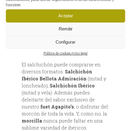
funciones.
Salchichón, fuet, morcilla y
morcón.
Aceptar
Nuestra variedad de productos
Remitir
curados es bastante amplia y lo
podrás adquirir también con entrega a
Configurar
domicilio: salchichón, fuet, morcón y
morcilla.
Política de cookies
Aviso legal
El salchichón puede comprarse en
diversos formatos:
Salchichón
Ibérico Bellota Admiración
(mitad y
loncheado),
Salchichón Ibérico
(mitad y vela). Además puedes
deleitarte del sabor exclusivo de
nuestro
fuet Agapito’s
, o disfrutar del
morcón de toda la vida. Y, como no, la
morcilla
nunca puede faltar en una
sublime variedad de ibéricos.