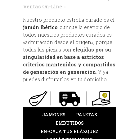
Ventas On-Line
Nuestro producto estrella curado es el
jamón ibérico
,
aunque la esencia de
todos nuestros productos curados es
«admiración desde el origen», porque
todas las piezas son
elegidas por su
singularidad en base a estrictos
criterios mantenidos y compartidos
de generación en generación
. Y ya
puedes
disfrutarlos en tu domicilio
.
JAMONES
PALETAS
EMBUTIDOS
EN-CAJA TUS BLÁZQUEZ