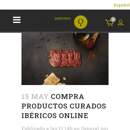
Español
0
15 MAY
COMPRA
PRODUCTOS CURADOS
IBÉRICOS ONLINE
Publicado a las 11:14h
en
General
por