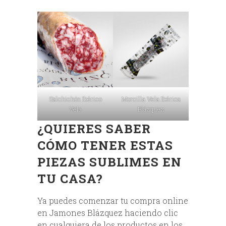
Salchichón Ibérico
Morcilla Vela Ibérica
Vela
Blázquez
¿QUIERES SABER
CÓMO TENER ESTAS
PIEZAS SUBLIMES EN
TU CASA?
Ya puedes comenzar tu compra online
en Jamones Blázquez haciendo clic
en cualquiera de los productos en los