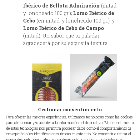
Ibérico de Bellota Admiración
(mitad
y loncheado 100 gr.);
Lomo Ibérico
de
Cebo
(en mitad, y loncheado 100 gr.), y
Lomo Ibérico de Cebo de Campo
(mitad). Un sabor que tu paladar
agradecerá por su exquisita textura.
Lomo de Cebo (mitad)
Gestionar consentimiento
Para ofrecer las mejores experiencias, utilizamos tecnologías como las cookies
para almacenar y/o acceder a la información del dispositivo. El consentimiento
de estas tecnologías nos permitirá procesar datos como el comportamiento de
Lomo IB. Bellota
navegación o las identificaciones únicas en este sitio. No consentir o retirar el
Admiración 100gr.
consentimiento, puede afectar negativamente a ciertas características y