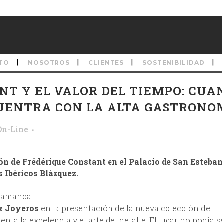
TO
NOSOTROS
CLIENTES
SOSTENIBILIDAD
T Y EL VALOR DEL TIEMPO: CUA
CUENTRA CON LA ALTA GASTRONO
On-Line
n de Frédérique Constant en el Palacio de San Esteba
 Ibéricos Blázquez.
alamanca.
z Joyeros
en la presentación de la nueva colección de
enta la excelencia y el arte del detalle. El lugar no podía s