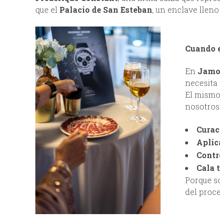
que el
Palacio de San Esteban
, un enclave lleno 
Cuando e
En
Jamon
necesita
El mismo 
nosotros
Curac
Aplic
Contr
Cala 
Porque s
del proc