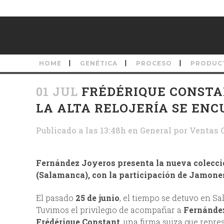
HOME
GENÉTICA
PROCESO
PRODUC
01 JUL
FRÉDÉRIQUE CONSTAN
LA ALTA RELOJERÍA SE EN
Publicado a las 13:48h
en
General
por
Ventas 
Fernández Joyeros presenta la nueva colecció
(Salamanca), con la participación de Jamones
El pasado
25 de junio
, el tiempo se detuvo en S
Tuvimos el privilegio de acompañar a
Fernánde
Frédérique Constant
, una firma suiza que repres