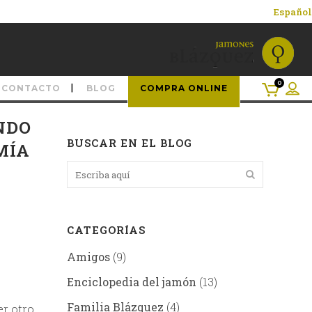
Español
0
CONTACTO
BLOG
COMPRA ONLINE
NDO
BUSCAR EN EL BLOG
MÍA
n
CATEGORÍAS
Amigos
(9)
Enciclopedia del jamón
(13)
Familia Blázquez
(4)
er otro