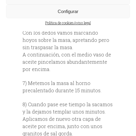
6) En cuanto la masa ha crecido la
Configurar
extendemos sobre la bandeja, dándole
Política de cookies
Aviso legal
la forma que necesitemos.
Con los dedos vamos marcando
hoyos sobre la masa, apretando pero
sin traspasar la masa.
A continuación, con el medio vaso de
aceite pincelamos abundantemente
por encima.
7) Metemos la masa al horno
precalentado durante 15 minutos.
8) Cuando pase ese tiempo la sacamos
y la dejamos templar unos minutos.
Aplicamos de nuevo otra capa de
aceite por encima, junto con unos
granitos de sal gorda.