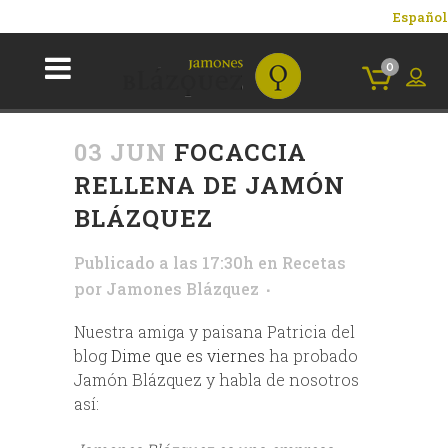
Español
0
03 JUN
FOCACCIA
RELLENA DE JAMÓN
BLÁZQUEZ
Publicado a las 17:30h
en
Recetas
por
Jamones Blázquez
Nuestra amiga y paisana Patricia del
blog
Dime que es viernes
ha probado
Jamón Blázquez y habla de nosotros
así: