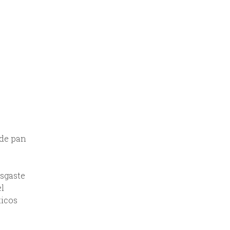
 de pan
esgaste
el
ticos