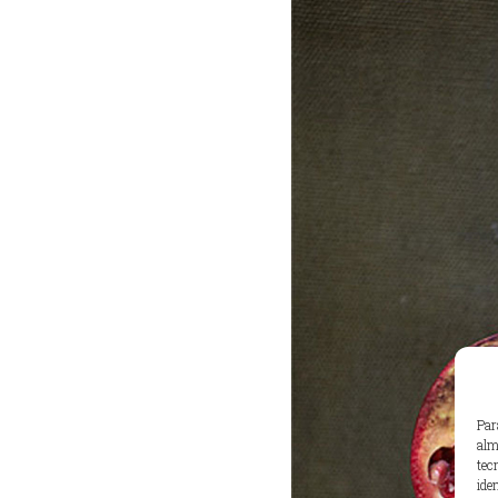
Par
alm
tec
ide