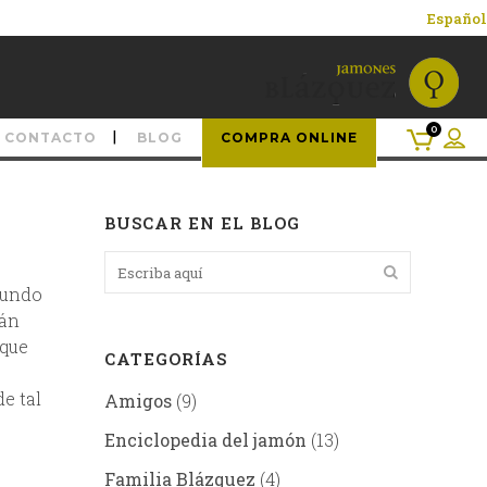
Español
0
CONTACTO
BLOG
COMPRA ONLINE
BUSCAR EN EL BLOG
mundo
tán
 que
CATEGORÍAS
e tal
Amigos
(9)
Enciclopedia del jamón
(13)
Familia Blázquez
(4)