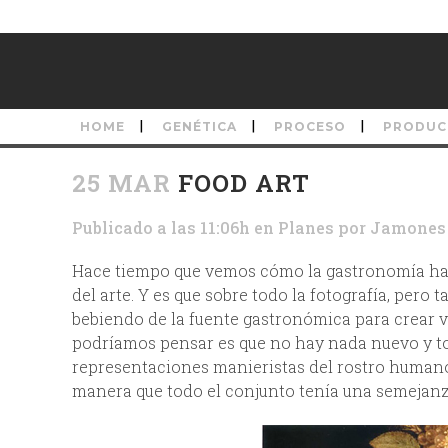
HOME
GENÉTICA
PROCESO
PRODUC
25 MAR
FOOD ART
Publicado a las 11:06h
en
Planes
por
Jamones 
Hace tiempo que vemos cómo la gastronomía ha a
del arte. Y es que sobre todo la fotografía, pero 
bebiendo de la fuente gastronómica para crear v
podríamos pensar es que no hay nada nuevo y to
representaciones manieristas del rostro humano 
manera que todo el conjunto tenía una semejanza