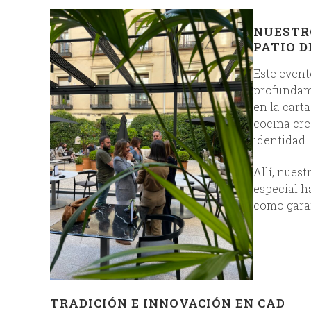
NUESTRO
PATIO D
Este event
profundam
en la cart
cocina cre
identidad.
Allí, nue
especial h
como garan
TRADICIÓN E INNOVACIÓN EN CADA 