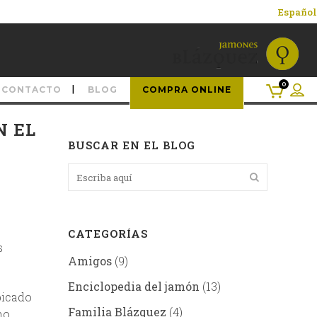
Español
0
CONTACTO
BLOG
COMPRA ONLINE
N EL
BUSCAR EN EL BLOG
CATEGORÍAS
s
Amigos
(9)
Enciclopedia del jamón
(13)
bicado
Familia Blázquez
(4)
mo