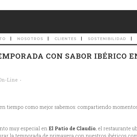
TO
NOSOTROS
CLIENTES
SOSTENIBILIDAD
MPORADA CON SABOR IBÉRICO E
On-Line
buen tiempo como mejor sabemos: compartiendo momento
ento muy especial en
El Patio de Claudio
, el restaurante u
gurar la temporada de primavera con nuestros ibéricos co