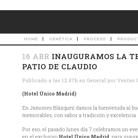
HOME
GENÉTICA
PROCESO
PRODUC
16 ABR
INAUGURAMOS LA TE
PATIO DE CLAUDIO
Publicado a las 12:47h
en
General
por
Ventas 
(Hotel Único Madrid)
En Jamones Blázquez damos la bienvenida al 
memorables, con sabor a tradición y excelencia.
Por eso, el pasado lunes día 7 celebramos un ev
en el exclusivo
Hotel Único Madrid
, para inau