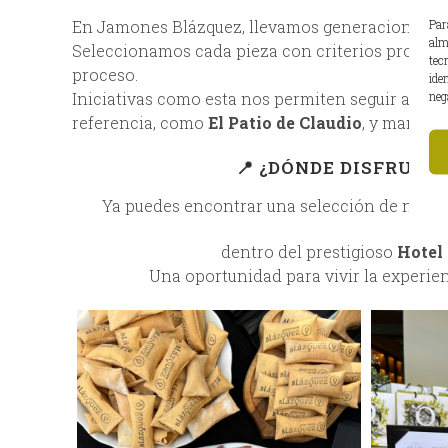
Par
En Jamones Blázquez, llevamos generaciones pe
alm
Seleccionamos cada pieza con criterios propios,
tec
proceso.
ide
neg
Iniciativas como esta nos permiten seguir acer
referencia, como
El Patio de Claudio
, y mantene
📍 ¿DÓNDE DISFRUTA
Ya puedes encontrar una selección de nuestr
dentro del prestigioso
Hotel
Una oportunidad para vivir la experie