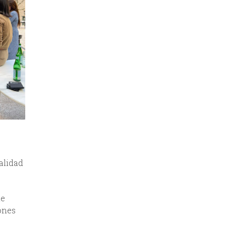
alidad
de
mones