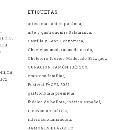
ETIQUETAS
artesanía contemporánea
a
arte y gastronomía Salamanca
nibles
Castilla y León Económica
bina
Chueletas maduradas de cerdo
n
Chuletero Ibérico Madurado Blázquez
CURACIÓN JAMÓN IBÉRICO
comida
empresa familiar
quez
Festival FÀCYL 2025
gastronomía premium
ibérico de bellota
ibérico español
innovación ibérica
internacionalización
JAMONES BLÁZQUEZ