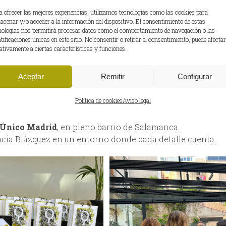
a ofrecer las mejores experiencias, utilizamos tecnologías como las cookies para
rfeccionando una forma única de entender el jamón ibéri
acenar y/o acceder a la información del dispositivo. El consentimiento de estas
 la curamos de forma natural y supervisamos cada etapa d
nologías nos permitirá procesar datos como el comportamiento de navegación o las
ntificaciones únicas en este sitio. No consentir o retirar el consentimiento, puede afectar
ativamente a ciertas características y funciones.
cando esa tradición a nuevos entornos gastronómicos de
r vivo el espíritu de la excelencia.
Aceptar
Remitir
Configurar
R NUESTROS IBÉRICOS EN MADRID?
Política de cookies
Aviso legal
os productos en la carta del restaurante
El Patio de Clau
 Único Madrid
, en pleno barrio de Salamanca.
ncia Blázquez en un entorno donde cada detalle cuenta.