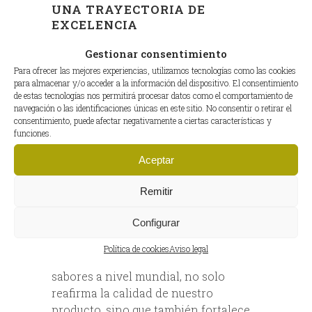
UNA TRAYECTORIA DE
EXCELENCIA
Este galardón no es solo un logro; es
Gestionar consentimiento
el reflejo de un trabajo artesanal
Para ofrecer las mejores experiencias, utilizamos tecnologías como las cookies
cuidado al detalle y de una selección
para almacenar y/o acceder a la información del dispositivo. El consentimiento
de estas tecnologías nos permitirá procesar datos como el comportamiento de
minuciosa que empieza en el campo,
navegación o las identificaciones únicas en este sitio. No consentir o retirar el
con cerdos ibéricos alimentados con
consentimiento, puede afectar negativamente a ciertas características y
bellotas en las dehesas. Cada pieza es
funciones.
elaborada y curada bajo estrictos
Aceptar
estándares que aseguran una
experiencia única en cada bocado.
Remitir
RECONOCIMIENTO GLOBAL
Configurar
Ser galardonados en Bruselas,
Política de cookies
Aviso legal
epicentro de la evaluación de los
sabores a nivel mundial, no solo
reafirma la calidad de nuestro
producto, sino que también fortalece