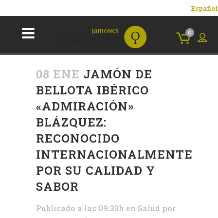
Español
0
08 ENE
JAMÓN DE
BELLOTA IBÉRICO
«ADMIRACIÓN»
BLÁZQUEZ:
RECONOCIDO
INTERNACIONALMENTE
POR SU CALIDAD Y
SABOR
Publicado a las 09:33h
en
Salud
por