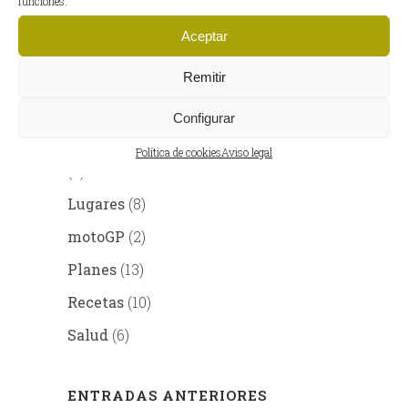
funciones.
Enciclopedia del jamón
(13)
Aceptar
Familia Blázquez
(4)
Remitir
General
(69)
La carta de la directora
(7)
Configurar
La internacionalización de Blázquez
Política de cookies
Aviso legal
(2)
Lugares
(8)
motoGP
(2)
Planes
(13)
Recetas
(10)
Salud
(6)
ENTRADAS ANTERIORES