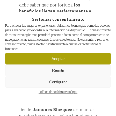
debe saber que por fortuna
los
beneficios llegan perfectamente a
través del consumo del jamón
Gestionar consentimiento
ibérico
, hecho que lo convierten en
Para ofrecer las mejores experiencias, utilizamos tecnologías como las cookies
una deliciosa manera de obtener
para almacenar y/o acceder a la información del dispositivo. El consentimiento
de estas tecnologías nos permitirá procesar datos como el comportamiento de
todas los
nutrientes de
este oro del
navegación o las identificaciones únicas en este sitio. No consentir o retirar el
campo.
consentimiento, puede afectar negativamente a ciertas características y
funciones.
Tan suculento alimento se traduce en
Aceptar
una carne sabrosa y con
hasta un 55%
de grasa insaturada
. De hecho, un
Remitir
estudio del Hospital Ramón y Cajal
revela que el jamón ibérico de bellota
Configurar
es el segundo producto que más ácido
oleico concentra
, sólo superado por el
Política de cookies
Aviso legal
aceite de oliva.
Desde
Jamones Blázquez
animamos
a todos los que nos leéis a beneficiarse