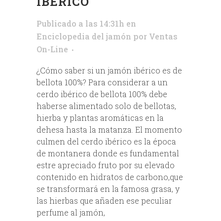
IBÉRICO
Publicado a las 14:31h
en
Enciclopedia del jamón
por
Ventas
On-Line
¿Cómo saber si un jamón ibérico es de
bellota 100%? Para considerar a un
cerdo ibérico de bellota 100% debe
haberse alimentado solo de bellotas,
hierba y plantas aromáticas en la
dehesa hasta la matanza. El momento
culmen del cerdo ibérico es la época
de montanera donde es fundamental
estre apreciado fruto por su elevado
contenido en hidratos de carbono,que
se transformará en la famosa grasa, y
las hierbas que añaden ese peculiar
perfume al jamón,