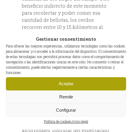
beneficio indirecto de este momento:
para recolectar y poder comer esa
cantidad de bellotas, los cerdos
recorren entre 10 y 15 kilómetros al
día, un ejercicio básico para
Gestionar consentimiento
desarrollar su musculatura.
Para ofrecer las mejores experiencias, utilizamos tecnologías como las cookies
para almacenar y/o acceder a la información del dispositivo. El consentimiento
de estas tecnologías nos permitirá procesar datos como el comportamiento de
navegación o las identificaciones únicas en este sitio. No consentir o retirar el
consentimiento, puede afectar negativamente a ciertas características y
funciones.
Aceptar
Remitir
Nos sentimos privilegiados por poder
Configurar
caminar por nuestras dehesas en la
Política de cookies
Aviso legal
montanera, entre encinas y
alcornoques. Disfrutar del espectáculo