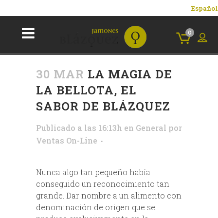
Español
0
30 MAR
LA MAGIA DE
LA BELLOTA, EL
SABOR DE BLÁZQUEZ
Publicado a las 16:13h
en
General
por
Ventas On-Line
Nunca algo tan pequeño había
conseguido un reconocimiento tan
grande. Dar nombre a un alimento con
denominación de origen que se