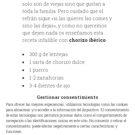
solo son de viejas sino que gustan a
toda la familia. Pero cuidado que el
refrán sigue «si las quieres las comes y
sino las dejas», y como no queremos
que dejen nada os enseñamos esta
receta infalible con
chorizo ibérico
.
300 g de lentejas
1 sarta de chorizo dulce
1 puerro
1-2 zanahorias
3-4 dientes de ajo
½ cebolla
Gestionar consentimiento
1 cucharada de pimentón
Para ofrecer las mejores experiencias, utilizamos tecnologías como las cookies
Sal
para almacenar y/o acceder a la información del dispositivo. El consentimiento
de estas tecnologías nos permitirá procesar datos como el comportamiento de
El tiempo de cocción es de 4o minutos
navegación o las identificaciones únicas en este sitio. No consentir o retirar el
para olla, y 20 minutos para olla
consentimiento, puede afectar negativamente a ciertas características y
esprés. Tras haber puesto las lentejas
funciones.