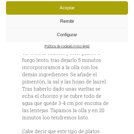
un mínimo d 4 horas a remojo, las
Aceptar
lavamos y escurrimos .. Pelamos y
troceamos la verdura, y lo mismo
Remitir
conla sarta de choziro ibérico
Blázquez en trozos de 3 cm.
Configurar
Echamos las verduras con aceite de
Política de cookies
Aviso legal
oliva en la cazuela y rehogamos a
fuego lento, tras dejarlo 5 minutos
incorpororamos a la olla con los
demás ingredientes. Se añade el
pimentón, la sal y las hojas de laurel.
Tras haberlo dado unas vueltas se
echa el chorizo y se cubre todo de
agua que quede 3-4 cm por encima de
las lentejas. Tapamos la olla y en 20
minutos loo tendremos listo.
Cabe decir que este tipo de platos