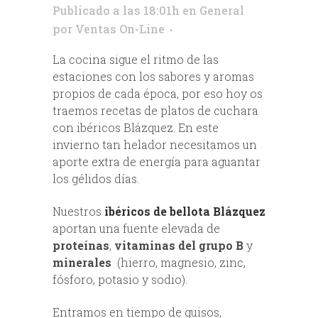
Publicado a las 18:01h
en
General
por
Ventas On-Line
La cocina sigue el ritmo de las
estaciones con los sabores y aromas
propios de cada época, por eso hoy os
traemos recetas de platos de cuchara
con ibéricos Blázquez. En este
invierno tan helador necesitamos un
aporte extra de energía para aguantar
los gélidos días.
Nuestros
ibéricos de bellota Blázquez
aportan una fuente elevada de
proteínas
,
vitaminas del grupo B
y
minerales
(hierro, magnesio, zinc,
fósforo, potasio y sodio).
Entramos en tiempo de guisos,