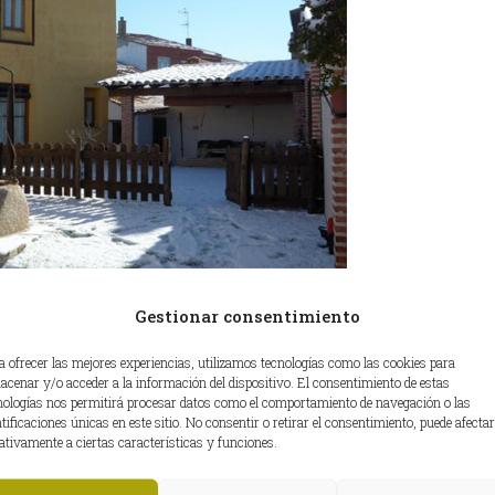
r de la naturaleza, en bici o a pie, y hoy lo destinaremos
Gestionar consentimiento
os del pueblo. Formado por dos recintos rectangulares, es
el punto de vista arqueológico es una de las fortalezas ab
a ofrecer las mejores experiencias, utilizamos tecnologías como las cookies para
acenar y/o acceder a la información del dispositivo. El consentimiento de estas
o XV”. Visitaremos sótanos abovedados y foso, además de
nologías nos permitirá procesar datos como el comportamiento de navegación o las
ntificaciones únicas en este sitio. No consentir o retirar el consentimiento, puede afectar
ativamente a ciertas características y funciones.