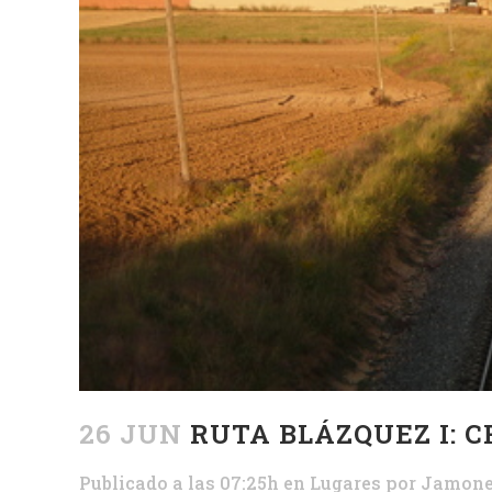
26 JUN
RUTA BLÁZQUEZ I: C
Publicado a las 07:25h
en
Lugares
por
Jamone