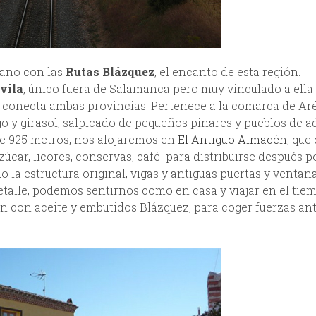
rano con las
Rutas Blázquez
, el encanto de esta región.
vila
, único fuera de Salamanca pero muy vinculado a ella
 conecta ambas provincias. Pertenece a la comarca de Aré
igo y girasol, salpicado de pequeños pinares y pueblos de a
 de 925 metros, nos alojaremos en
El Antiguo Almacén
, que
zúcar, licores, conservas, café para distribuirse después p
 la estructura original, vigas y antiguas puertas y ventan
etalle, podemos sentirnos como en casa y viajar en el tie
n con aceite y embutidos Blázquez, para coger fuerzas an