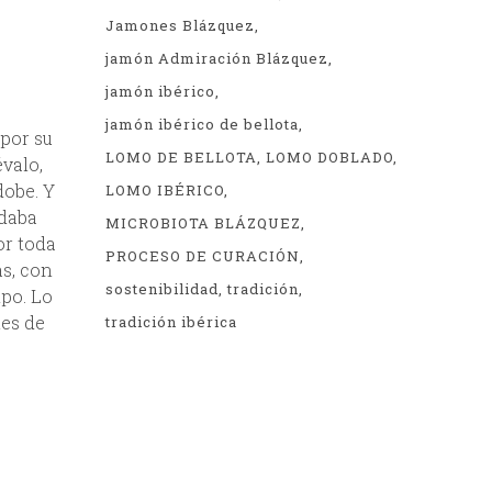
Jamones Blázquez
jamón Admiración Blázquez
jamón ibérico
jamón ibérico de bellota
 por su
LOMO DE BELLOTA
LOMO DOBLADO
valo,
dobe. Y
LOMO IBÉRICO
 daba
MICROBIOTA BLÁZQUEZ
or toda
PROCESO DE CURACIÓN
as, con
sostenibilidad
tradición
mpo. Lo
tes de
tradición ibérica