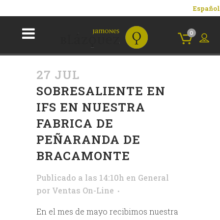
Español
0
27 JUL
SOBRESALIENTE EN
IFS EN NUESTRA
FABRICA DE
PEÑARANDA DE
BRACAMONTE
Publicado a las 14:10h
en
General
por
Ventas On-Line
En el mes de mayo recibimos nuestra