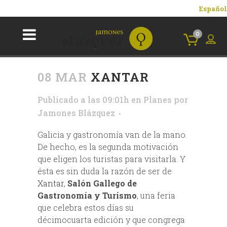
Español
0
08 MAR
XANTAR
Publicado a las 09:01h
en
Planes
por
Jamones Blázquez
Galicia y gastronomía van de la mano.
De hecho, es la segunda motivación
que eligen los turistas para visitarla. Y
ésta es sin duda la razón de ser de
Xantar
,
Salón Gallego de
Gastronomía y Turismo
, una feria
que celebra estos días su
décimocuarta edición y que congrega