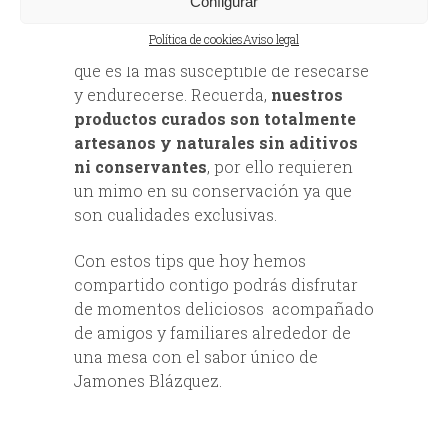
Configurar
darte es comenzar a cortar el jamón
Política de cookies
Aviso legal
ibérico por la parte más estrecha, ya
que es la más susceptible de resecarse
y endurecerse. Recuerda,
nuestros
productos curados son totalmente
artesanos y naturales sin aditivos
ni conservantes
, por ello requieren
un mimo en su conservación ya que
son cualidades exclusivas.
Con estos tips que hoy hemos
compartido contigo podrás disfrutar
de momentos deliciosos acompañado
de amigos y familiares alrededor de
una mesa con el sabor único de
Jamones Blázquez.