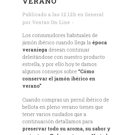
VERANO
Publicado a las 12:12h
en
General
por
Ventas On-Line
Los consumidores habituales de
jamón ibérico cuando llega la
época
veraniega
desean continuar
deleitándose con nuestro producto
estrella, y por ello hoy te damos
algunos consejos sobre
“Cómo
conservar el jamón ibérico en
verano”
.
Cuando compras un pernil ibérico de
bellota en pleno verano tienes que
tener varios cuidados que a
continuación detallamos para
preservar todo su aroma, su sabor y