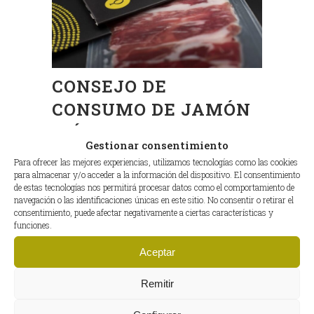
CONSEJO DE
CONSUMO DE JAMÓN
IBÉRICO EN VERANO
Gestionar consentimiento
Cuando se corte y se consuma es
Para ofrecer las mejores experiencias, utilizamos tecnologías como las cookies
para almacenar y/o acceder a la información del dispositivo. El consentimiento
imprescindible saber que al
jamón
no
de estas tecnologías nos permitirá procesar datos como el comportamiento de
le debe de dar el mínimo aire, por eso
navegación o las identificaciones únicas en este sitio. No consentir o retirar el
mismo recomendamos cortar lo que
consentimiento, puede afectar negativamente a ciertas características y
funciones.
se va a comer. No deberías tener las
lonchas demasiado tiempo en el plato,
Aceptar
pues con el calor el jamón comenzará
a sudar y a perder su aroma y sabor.
Remitir
Otro consejo muy útil que podemos