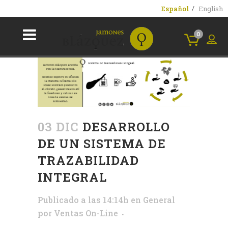
Español
English
0
03 DIC
DESARROLLO
DE UN SISTEMA DE
TRAZABILIDAD
INTEGRAL
Publicado a las 14:14h
en
General
por
Ventas On-Line